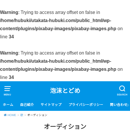
Warning
: Trying to access array offset on false in
/home/hubuki/utakata-hubuki.com/public_html/wp-
content/plugins/pixabay-images/pixabay-images.php
on
line
34
Warning
: Trying to access array offset on false in
/home/hubuki/utakata-hubuki.com/public_html/wp-
content/plugins/pixabay-images/pixabay-images.php
on
line
34
泡沫とどめ
MENU
SEARCH
ホーム
自己紹介
サイトマップ
プライバシーポリシー
問い合わせ
HOME
歌
オーディション
オーディション