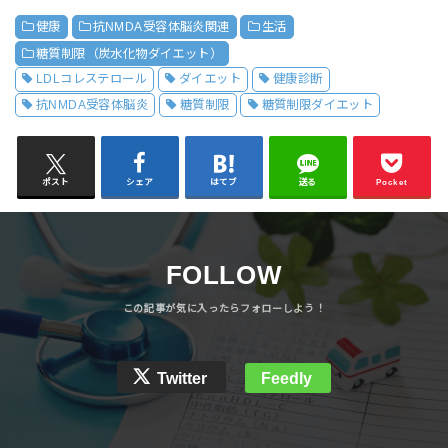
健康
抗NMDA受容体脳炎関連
生活
糖質制限（炭水化物ダイエット）
LDLコレステロール
ダイエット
健康診断
抗NMDA受容体脳炎
糖質制限
糖質制限ダイエット
ポスト
シェア
はてブ
送る
Pocket
FOLLOW
Twitter
Feedly