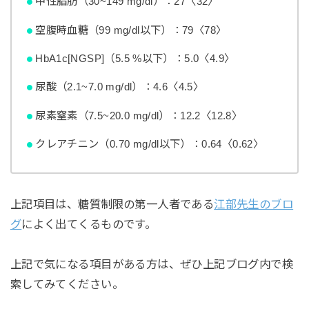
中性脂肪（30~149 mg/dl）：27〈32〉
空腹時血糖（99 mg/dl以下）：79〈78〉
HbA1c[NGSP]（5.5 %以下）：5.0〈4.9〉
尿酸（2.1~7.0 mg/dl）：4.6〈4.5〉
尿素窒素（7.5~20.0 mg/dl）：12.2〈12.8〉
クレアチニン（0.70 mg/dl以下）：0.64〈0.62〉
上記項目は、糖質制限の第一人者である
江部先生のブロ
グ
によく出てくるものです。
上記で気になる項目がある方は、ぜひ上記ブログ内で検
索してみてください。