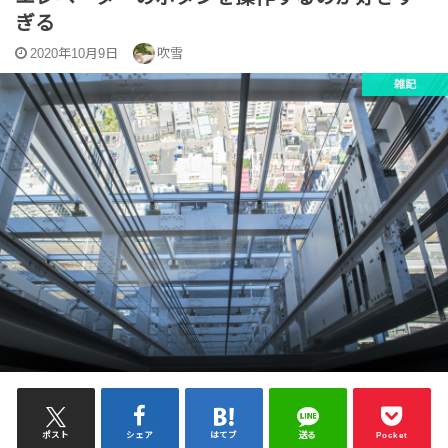
ぎる
2020年10月9日
吹雪
雑記
ポスト
シェア
はてブ
送る
Pocket