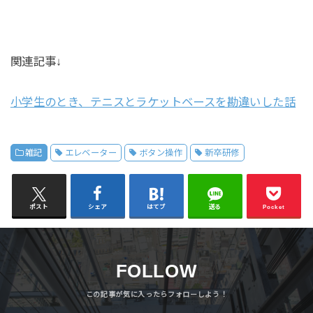
関連記事↓
小学生のとき、テニスとラケットベースを勘違いした話
雑記
エレベーター
ボタン操作
新卒研修
ポスト
シェア
はてブ
送る
Pocket
FOLLOW