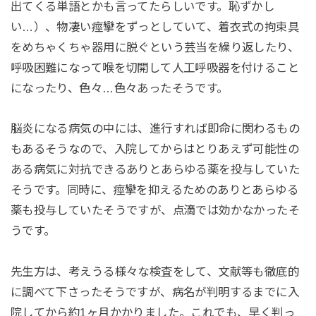
出てくる単語とかも言ってたらしいです。恥ずかし
い…）、物凄い痙攣をずっとしていて、着衣式の拘束具
をめちゃくちゃ器用に脱ぐという芸当を繰り返したり、
呼吸困難になって喉を切開して人工呼吸器を付けること
になったり、色々…色々あったそうです。
脳炎になる病気の中には、進行すれば即命に関わるもの
もあるそうなので、入院してからはとりあえず可能性の
ある病気に対抗できるありとあらゆる薬を投与していた
そうです。同時に、痙攣を抑えるためのありとあらゆる
薬も投与していたそうですが、点滴では効かなかったそ
うです。
先生方は、考えうる様々な検査をして、文献等も徹底的
に調べて下さったそうですが、病名が判明するまでに入
院してから約1ヶ月かかりました。これでも、早く判っ