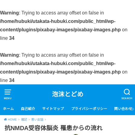
Warning
: Trying to access array offset on false in
/home/hubuki/utakata-hubuki.com/public_html/wp-
content/plugins/pixabay-images/pixabay-images.php
on
line
34
Warning
: Trying to access array offset on false in
/home/hubuki/utakata-hubuki.com/public_html/wp-
content/plugins/pixabay-images/pixabay-images.php
on
line
34
泡沫とどめ
MENU
SEARCH
ホーム
自己紹介
サイトマップ
プライバシーポリシー
問い合わせ
HOME
雑記
思い出話
抗NMDA受容体脳炎 罹患からの流れ