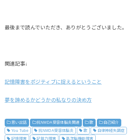
最後まで読んでいただき、ありがとうございました。
関連記事↓
記憶障害をポジティブに捉えるということ
夢を諦めるかどうかの私なりの決め方
思い出話
抗NMDA受容体脳炎関連
歌
自己紹介
You Tube
抗NMDA受容体脳炎
歌
自律神経失調症
記憶障害
記銘力障害
高次脳機能障害