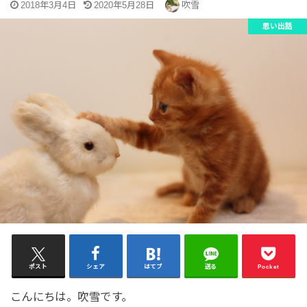
2018年3月4日
2020年5月28日
吹雪
思い出話
ポスト
シェア
はてブ
送る
Pocket
こんにちは。吹雪です。